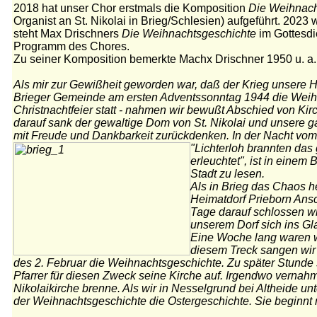
2018 hat unser Chor erstmals die Komposition
Die Weihnach
Organist an St. Nikolai in Brieg/Schlesien) aufgeführt. 2023
steht Max Drischners
Die Weihnachtsgeschichte
im Gottesdi
Programm des Chores.
Zu seiner Komposition bemerkte Machx Drischner 1950 u. a
Als mir zur Gewißheit geworden war, daß der Krieg unsere H
Brieger Gemeinde am ersten Adventssonntag 1944 die Weihnac
Christnachtfeier statt - nahmen wir bewußt Abschied von K
darauf sank der gewaltige Dom von St. Nikolai und unsere gan
mit Freude und Dankbarkeit zurückdenken. In der Nacht vom 
"Lichterloh brannten das
erleuchtet", ist in einem 
Stadt zu lesen.
Als in Brieg das Chaos h
Heimatdorf Prieborn Ans
Tage darauf schlossen wi
unserem Dorf sich ins Gl
Eine Woche lang waren w
diesem Treck sangen wir
des 2. Februar die Weihnachtsgeschichte. Zu später Stunde 
Pfarrer für diesen Zweck seine Kirche auf. Irgendwo vernah
Nikolaikirche brenne. Als wir in Nesselgrund bei Altheide u
der Weihnachtsgeschichte die Ostergeschichte. Sie beginnt 