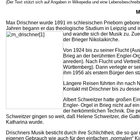
(Der Text stützt sich auf Angaben in Wikepedia und eine Lebensbeschrei
M
Max Drischner wurde 1891 im schlesischen Prieborn geboren 
Jahren begann er das theologische Studium in Leipzig und i
und wandte sich der Musik zu. Zu
der Brieger Nikolaikirche.
Von 1924 bis zu seiner Flucht (Au
Brieg an der berühmten Engler-Orge
anreden). Nach Flucht und Vertrei
Württemberg). Dann verlegte er se
ihm 1956 als erstem Bürger den stä
Längere Reisen führten ihn nach N
Kontakt mit Drischner bis zu desse
Albert Schweitzer hatte großen Ei
Engler- Orgel in Brieg nicht auf ei
der herkömmlichen Technik. Die p
Schweitzer gingen so weit, daß Helene Schweitzer, die Gatti
Katharina wurde.
Drischners Musik besticht durch ihre Schlichtheit, die so ga
eigenen Gebrauch wie auch für den einfachen „normalen“ Ki