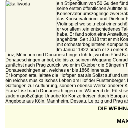
ein Stipendium von 50 Gulden für d
seine ersten öffentlichen Auftritte 
Konservatoriumszöglinge zwei Sätze
das Konservatorium; und Direktor F
Violinspiel weise „nebst einer sch
er vor allem „ein entschiedenes Tale
habe. Er fand sofort eine Anstellu
angehörte. Seit 1818 trat er mit Ko
mit orchesterbegleiteten Komposition
Im Januar 1822 brach er zu einer K
Linz, München und Donaueschingen führte, wo ihm Fürst Karl 
Donaueschingen anbot, die bis zu seinem Weggang Conradin
zunächst nach Prag zurück, wo er im Oktober die Sängerin Th
Donaueschingen an, welches er bis 1866 innehatte.
Er komponierte, leitete die Hofoper, trat als Solist auf und un
ein reiches musikalisches Leben am Hof der Fürstenberger.
Gattungen zur Aufführung, sondern ebenso Werke anderer 
Franz Liszt nach Donaueschingen ein. Während der Fürst sei
zudem großzügige Urlaube für Konzertreisen durch Europa g
Angebote aus Köln, Mannheim, Dessau, Leipzig und Prag ab
DIE WEIH
MAX