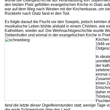
wurde die Ostergeschichte auf Veranlassung von Superintend
den letzten Platz gefüllten evangelischen Kirche in Glatz au
war auf dem Weg nach Westen mit der Kirchenkasse, um sie
Rückkehr nach Glatz fand er den Tod.
Es folgte darauf die Flucht vor den Sowjets, jedoch kehrten 
musikalische Leben blühte alsbald in einem Chörlein, wie es
Katholiken, wieder auf. Die Weihnachtsgeschichte wurde We
Siebenhufen und einmal in der evangelischen Kirche in Prie
Kirchen
1946 ve
Ostgesc
In ideal
unmittel
der kat
zelebrie
einmal 
Zusamme
einen Z
Drischn
daher m
Tröstun
Fluchte
fand die letzte dieser Orgelfeierstunden statt, wenige Tage v
der erste Schneesturm über das Land.