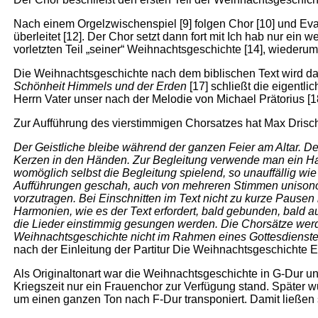
Nach einem Orgelzwischenspiel [9] folgen Chor [10] und Eva
überleitet [12]. Der Chor setzt dann fort mit Ich hab nur ei
vorletzten Teil „seiner“ Weihnachtsgeschichte [14], wiederum
Die Weihnachtsgeschichte nach dem biblischen Text wird d
Schönheit Himmels und der Erden
[17] schließt die eigentl
Herrn Vater unser nach der Melodie von Michael Prätorius [1
Zur Aufführung des vierstimmigen Chorsatzes hat Max Drisc
Der Geistliche bleibe während der ganzen Feier am Altar. De
Kerzen in den Händen. Zur Begleitung verwende man ein Harm
womöglich selbst die Begleitung spielend, so unauffällig wi
Aufführungen geschah, auch von mehreren Stimmen unisono 
vorzutragen. Bei Einschnitten im Text nicht zu kurze Pause
Harmonien, wie es der Text erfordert, bald gebunden, bald a
die Lieder einstimmig gesungen werden. Die Chorsätze werden
Weihnachtsgeschichte nicht im Rahmen eines Gottesdienste
nach der Einleitung der Partitur Die Weihnachtsgeschichte 
Als Originaltonart war die Weihnachtsgeschichte in G-Dur un
Kriegszeit nur ein Frauenchor zur Verfügung stand. Später 
um einen ganzen Ton nach F-Dur transponiert. Damit ließen