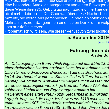
Als Abschluß der Probe hatte sich unsere langjährige Sängerin
eine besondere Attraktion ausgedacht und einen Eiswagen geor
diese Weise ihren 75. Geburtstag nach. Zugleich ließ sie de
nicht mehr dabei sein. Der Chor war über diese Nachricht sc
mitteilte, sie werde aus persönlichen Gründen ab sofort den
Mehr als unseren Sängerinnen einen tiefen Dank für ihr vi
kam aus tiefen Herzen.
Problematisch wird sein, wie dieser Verlust von zwei tüchtig
5. September 2019 
(Zum Be
Führung durch di
An der Bu
Am Ortsausgang von Bonn-Vilich liegt die auf das frühe 13.
einer rheinischen Niederungsburg. Noch heute erhalten sin
Eine steinerne dreibogige Brücke führt auf das Burghaus z
Im 14. Jahrhundert wurde sie Stammsitz des Ritters Johann 
Gennep Weingüter zu Ahrweiler im Gegenzug für dessen großz
wurde der ursprünglich viereckige Bau, der frühere Wohnturm
zahlreiche Umbauten und Ergänzungen erfahren hat.
Im Bereich eines alten Rhein- bzw. Siegarmes in sumpfigem 
La(a)ch“ trägt, wird die Lage des Anwesens 1415 noch mit 
erhielt sie erst 1907. Im Niederdeutschen wird mit „Lehde“ e
Im Truchsessischen Krieg (1583- 1588) und den Wirren des D