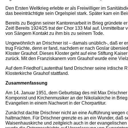
Den Ersten Weltkrieg erlebte er als Freiwilliger im Sanitäts
das beeinträchtigte sein Orgelspiel stark. Später kam ein B
Bereits zu Beginn seiner Kantorenarbeit in Brieg gründete 
Zeit! Bereits 1924/25 trat der Chor 133 Mal auf. Unmittelbar 
von Sängern Kontakt zu ihm bis zu seinem Tode.
Ungewöhnlich an Drischner ist – damals unüblich-, daß er e
trug Früchte, denn er fand, nachdem er nach Goslar übersie
Kloster Grauhof. Dieses Kloster geht auf eine Stiftung Kai
zurück. Mit den Franziskanern vom Grauhof wurde eine Vielz
Auf dem Friedhof Lautenthal fand Drischner seine irdische Ru
Klosterkirche Grauhof stattfand.
Zusammenfassung
Am 14. Januar 1951, dem Geburtstag des mit Max Drischner s
Komponist und Kirchenmusiker an der Nikolaikirche in Brie
Evangelien in einem Nachwort in der Chorpartitur.
Zunächst dachte Drischner nicht an eine Aufführung wegen d
haltmachten. Für Drischner grenzte es an ein Wunder, daß s
Waisenhauskirche und zeitgleich auch in der evangelischen 